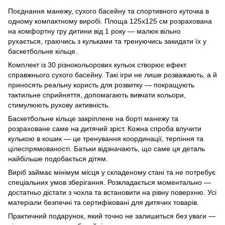
Поєднання манежу, сухого басейну та спортивного куточка в
одному компактному виробі. Площа 125х125 см розрахована
на комфортну гру дитини від 1 року — малюк вільно
рухається, граючись з кульками та тренуючись закидати їх у
баскетбольне кільце.
Комплект із 30 різнокольорових кульок створює ефект
справжнього сухого басейну. Такі ігри не лише розважають, а й
приносять реальну користь для розвитку — покращують
тактильне сприйняття, допомагають вивчати кольори,
стимулюють рухову активність.
Баскетбольне кільце закріплене на борті манежу та
розраховане саме на дитячий зріст. Кожна спроба влучити
кулькою в кошик — це тренування координації, терпіння та
цілеспрямованості. Батьки відзначають, що саме ця деталь
найбільше подобається дітям.
Виріб займає мінімум місця у складеному стані та не потребує
спеціальних умов зберігання. Розкладається моментально —
достатньо дістати з чохла та встановити на рівну поверхню. Усі
матеріали безпечні та сертифіковані для дитячих товарів.
Практичний подарунок, який точно не залишиться без уваги —