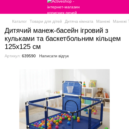
Каталог
Товари для дітей
Дитяча кімната
Манежі
Манежі 
Дитячий манеж-басейн ігровий з
кульками та баскетбольним кільцем
125х125 см
Артикул:
639590
Написати відгук