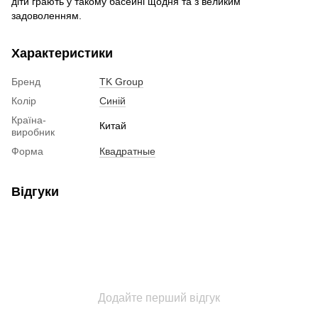
діти грають у такому басейні щодня та з великим
задоволенням.
Характеристики
Бренд
TK Group
Колір
Синій
Країна-
Китай
виробник
Форма
Квадратные
Відгуки
Додайте перший відгук