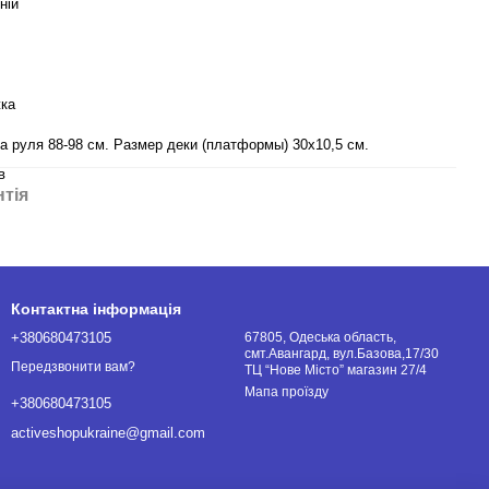
ній
жка
а руля 88-98 см. Размер деки (платформы) 30х10,5 см.
в
нтія
Контактна інформація
+380680473105
67805, Одеська область,
смт.Авангард, вул.Базова,17/30
Передзвонити вам?
ТЦ “Нове Місто” магазин 27/4
Мапа проїзду
+380680473105
activeshopukraine@gmail.com