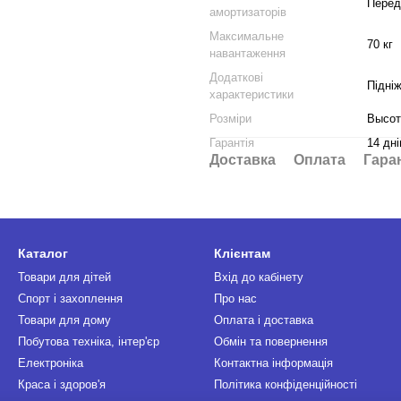
Перед
амортизаторів
Максимальне
70 кг
навантаження
Додаткові
Підні
характеристики
Розміри
Высот
Гарантія
14 дні
Доставка
Оплата
Гара
Каталог
Клієнтам
Товари для дітей
Вхід до кабінету
Спорт і захоплення
Про нас
Товари для дому
Оплата і доставка
Побутова техніка, інтер'єр
Обмін та повернення
Електроніка
Контактна інформація
Краса і здоров'я
Політика конфіденційності