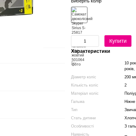
Виберіть колір
Купити
Характеристики
Вік
10 рок
років,
Діаметр коліс
200 м
Кількість коліс
2
Матеріал коліс
Поліу
Гальма
Ніжне
Тип
Звича
Стать дитини
Хлопч
Особливості
З гал
Наявність