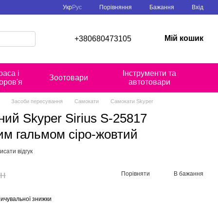
Порівняння
Укр
Рус
Бажання
Вхід
Мій кошик
+380680473105
раса і
Інструменти та
Зоотовари
оров'я
автотовари
Засоби пересування
Самокати
Самокати Skyper
ий Skyper Sirius S-25817
им гальмом сіро-жовтий
исати відгук
рн
Порівняти
В бажання
ичувальної знижки