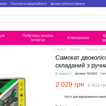
мація
Політика конфіденційності
Договір публічної оферти
для
Побутова техніка,
К
Електроніка
інтер'єр
зд
Головна
Каталог
Товари для дітей
Самокат двоколісн
складаний з ручн
В наявності
Артикул: 501064
Нап
2 029 грн
2 411 г
Увійти
для відображення накоп
%