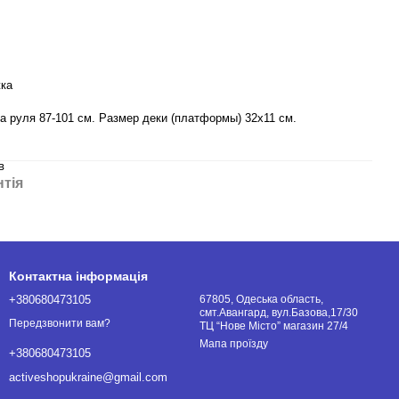
жка
а руля 87-101 см. Размер деки (платформы) 32х11 см.
в
нтія
Контактна інформація
+380680473105
67805, Одеська область,
смт.Авангард, вул.Базова,17/30
Передзвонити вам?
ТЦ “Нове Місто” магазин 27/4
Мапа проїзду
+380680473105
activeshopukraine@gmail.com