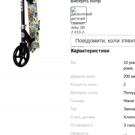
Виберіть колір
Повідомити, коли з'яви
Характеристики
Вік
10 рок
років,
Діаметр коліс
200 м
Кількість коліс
2
Матеріал коліс
Поліу
Гальма
Ніжне
Тип
Звича
Стать дитини
Хлопч
Особливості
З гал
Наявність