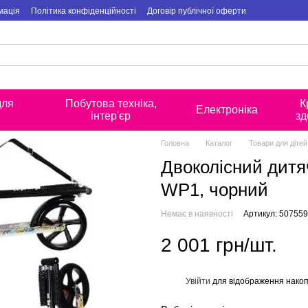
мація
Політика конфіденційності
Договір публічної оферти
для
Побутова техніка,
К
Електроніка
інтер'єр
зд
Головна
Каталог
Товари для дітей
Двоколісний дитяч
WP1, чорний
Немає в наявності
Артикул: 507559
2 001 грн/шт.
Увійти
для відображення накоп
%