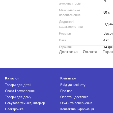
Ні
амортизаторів
Максимальне
80 кг
навантаження
Додаткові
Підні
характеристики
Розміри
Высот
Вага
4 кг
Гарантія
14 дні
Доставка
Оплата
Гара
Каталог
Клієнтам
Товари для дітей
Вхід до кабінету
Спорт і захоплення
Про нас
Товари для дому
Оплата і доставка
Побутова техніка, інтер'єр
Обмін та повернення
Електроніка
Контактна інформація