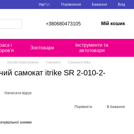
Порівняння
Укр
Рус
Бажання
Вхід
Мій кошик
+380680473105
раса і
Інструменти та
Зоотовари
оров'я
автотовари
Засоби пересування
Самокати
Самокати itrike
ий самокат itrike SR 2-010-2-
Написати відгук
Порівняти
В бажання
ичувальної знижки