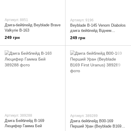
Артикул: 8851
Артикул: 9196
Дзига-бейблейд Beyblade Brave
Beyblade B-145 Venom Diabolos
Valkyrie B-163
дзига бейблейд Віднем
Діаболос B145 з пусковим
249 грн
249 грн
пристроєм
Артикул: 389288
Артикул: 389289
Дзига Бейблейд B-169
Дзига бейблейд B00-169
Люцифер Гамма Бей
Перший Уран (Beyblade B169