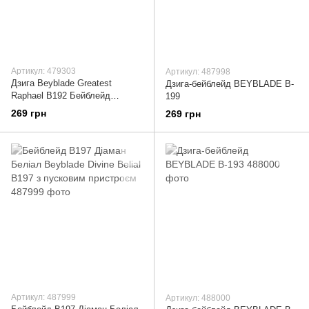
Артикул: 479303
Артикул: 487998
Дзига Beyblade Greatest
Дзига-бейблейд BEYBLADE B-
Raphael B192 Бейблейд
199
Грейтест Рафаель B-192 із
269 грн
269 грн
запуском
Артикул: 487999
Артикул: 488000