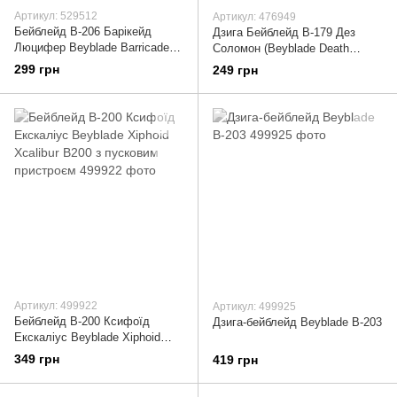
Артикул: 529512
Артикул: 476949
Бейблейд B-206 Барікейд
Дзига Бейблейд B-179 Дез
Люцифер Beyblade Barricade
Соломон (Beyblade Death
Lucifer B206B з пусковим
Solomon)
299 грн
249 грн
пристроєм
Артикул: 499922
Артикул: 499925
Бейблейд B-200 Ксифоїд
Дзига-бейблейд Beyblade B-203
Екскаліус Beyblade Xiphoid
Xcalibur B200 з пусковим
349 грн
419 грн
пристроєм