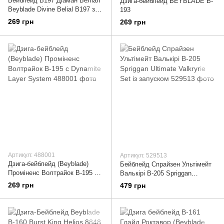
Бейблейд B197 Діаман Беліал
Дзига-бейблейд BEYBLADE B-
Beyblade Divine Belial B197 з
193
пусковим пристроєм
269 грн
269 грн
Артикул: 488001
Артикул: 529513
Дзига-бейблейд (Beyblade)
Бейблейд Спрайзен Ультімейт
Проміненс Волтрайок B-195 c
Валькірі B-205 Spriggan
Dynamite Layer System
Ultimate Valkryrie Set із
269 грн
479 грн
запуском