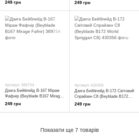
First Uranus)
249 грн
249 грн
Артикул: 389754
Артикул: 430356
Дзига Бейблейд B-167 Міраж
Дзига Бейблейд B-172 Світовий
Фафнір (Beyblade B167 Mirage
Спрайзен С8 (Beyblade B172
Fafnir)
World Spriggan C8)
249 грн
249 грн
Показати ще 7 товарів